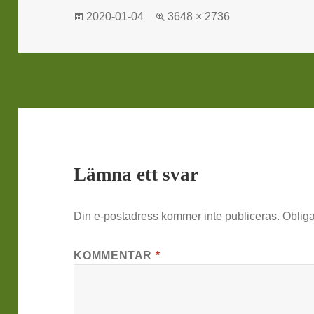
Postat
Full
2020-01-04
3648 × 2736
storlek
Lämna ett svar
Din e-postadress kommer inte publiceras.
Obliga
KOMMENTAR
*