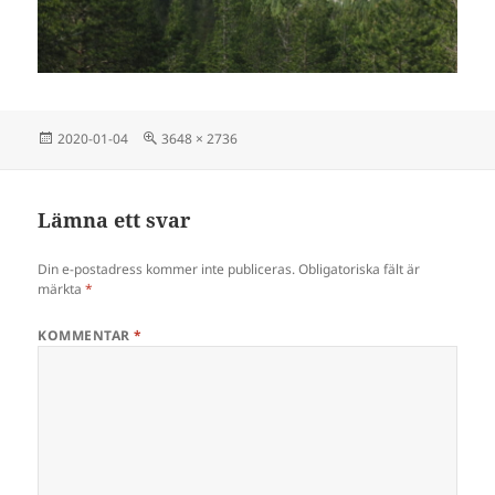
Postat
Full
2020-01-04
3648 × 2736
storlek
Lämna ett svar
Din e-postadress kommer inte publiceras.
Obligatoriska fält är
märkta
*
KOMMENTAR
*