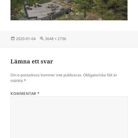
Postat
Full
2020-01-04
3648 × 2736
storlek
Lämna ett svar
Din e-postadress kommer inte publiceras.
Obligatoriska fält är
märkta
*
KOMMENTAR
*