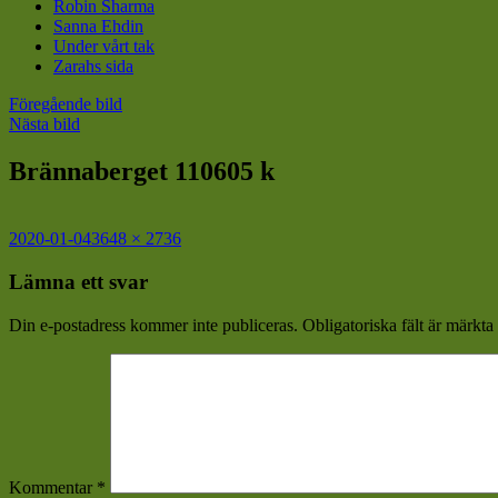
Robin Sharma
Sanna Ehdin
Under vårt tak
Zarahs sida
Föregående bild
Nästa bild
Brännaberget 110605 k
Postat
Full
2020-01-04
3648 × 2736
storlek
Lämna ett svar
Din e-postadress kommer inte publiceras.
Obligatoriska fält är märkta
Kommentar
*