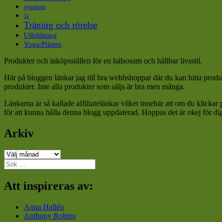
symptom
Te
Träning och rörelse
Utbildning
Yoga/Pilates
Produkter och inköpsställen för en hälsosam och hållbar livsstil.
Här på bloggen länkar jag till bra webbshoppar där du kan hitta produk
produkter. Inte alla produkter som säljs är bra men många.
Länkarna är så kallade affiliatelänkar vilket innebär att om du klickar
för att kunna hålla denna blogg uppdaterad. Hoppas det är okej för di
Arkiv
Arkiv
Sök
efter:
Att inspireras av:
Anna Hallén
Anthony Robins