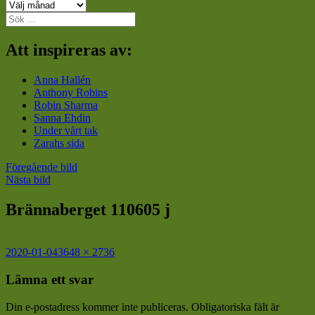
Arkiv
Sök
efter:
Att inspireras av:
Anna Hallén
Anthony Robins
Robin Sharma
Sanna Ehdin
Under vårt tak
Zarahs sida
Föregående bild
Nästa bild
Brännaberget 110605 j
Postat
Full
2020-01-04
3648 × 2736
storlek
Lämna ett svar
Din e-postadress kommer inte publiceras.
Obligatoriska fält är