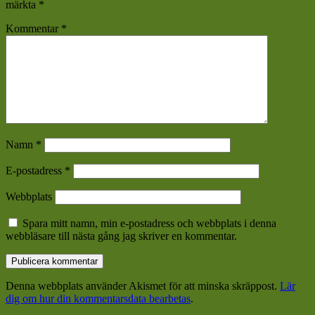
märkta
*
Kommentar
*
Namn
*
E-postadress
*
Webbplats
Spara mitt namn, min e-postadress och webbplats i denna
webbläsare till nästa gång jag skriver en kommentar.
Denna webbplats använder Akismet för att minska skräppost.
Lär
dig om hur din kommentarsdata bearbetas
.