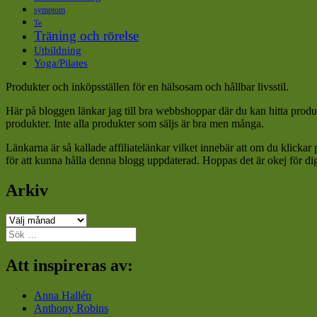
symptom
Te
Träning och rörelse
Utbildning
Yoga/Pilates
Produkter och inköpsställen för en hälsosam och hållbar livsstil.
Här på bloggen länkar jag till bra webbshoppar där du kan hitta produk
produkter. Inte alla produkter som säljs är bra men många.
Länkarna är så kallade affiliatelänkar vilket innebär att om du klickar
för att kunna hålla denna blogg uppdaterad. Hoppas det är okej för di
Arkiv
Arkiv
Sök
efter:
Att inspireras av:
Anna Hallén
Anthony Robins