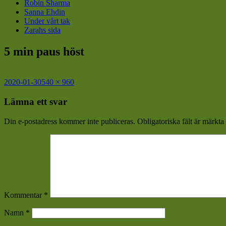
Robin Sharma
Sanna Ehdin
Under vårt tak
Zarahs sida
5 min paus höst
Postat
Full
2020-01-30
540 × 960
storlek
Lämna ett svar
Din e-postadress kommer inte publiceras.
Obligatoriska fält är märkta
Kommentar
*
Namn
*