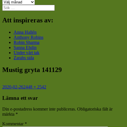
Arkiv
Sök
efter:
Att inspireras av:
Anna Hallén
Anthony Robins
Robin Sharma
Sanna Ehdin
Under vårt tak
Zarahs sida
Mustig gryta 141129
Postat
Full
2020-02-26
2448 × 2542
storlek
Lämna ett svar
Din e-postadress kommer inte publiceras.
Obligatoriska fält är
märkta
*
Kommentar
*