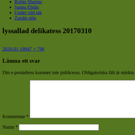
Robin Sharma
Sanna Ehdin
Under vårt tak
Zarahs sida
lyssallad delikatess 20170310
Postat
Full
2020-01-18
947 × 796
storlek
Lämna ett svar
Din e-postadress kommer inte publiceras.
Obligatoriska fält är märkta
Kommentar
*
Namn
*