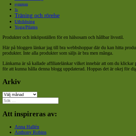
symptom
Te
Träning och rörelse
Utbildning
Yoga/Pilates
Produkter och inköpsställen för en hälsosam och hållbar livsstil.
Här på bloggen länkar jag till bra webbshoppar där du kan hitta produk
produkter. Inte alla produkter som säljs är bra men många.
Länkarna är så kallade affiliatelänkar vilket innebär att om du klickar
för att kunna hålla denna blogg uppdaterad. Hoppas det är okej för di
Arkiv
Arkiv
Sök
efter:
Att inspireras av:
Anna Hallén
Anthony Robins