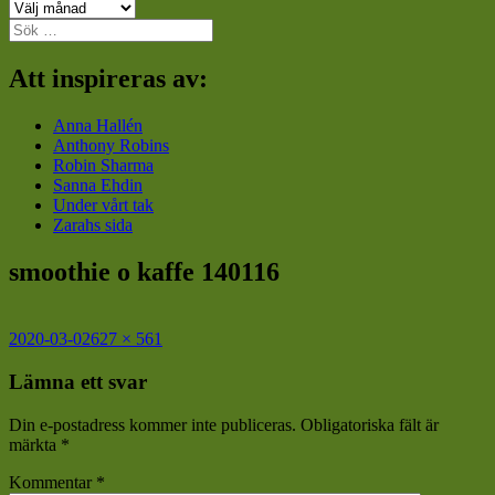
Arkiv
Sök
efter:
Att inspireras av:
Anna Hallén
Anthony Robins
Robin Sharma
Sanna Ehdin
Under vårt tak
Zarahs sida
smoothie o kaffe 140116
Postat
Full
2020-03-02
627 × 561
storlek
Lämna ett svar
Din e-postadress kommer inte publiceras.
Obligatoriska fält är
märkta
*
Kommentar
*